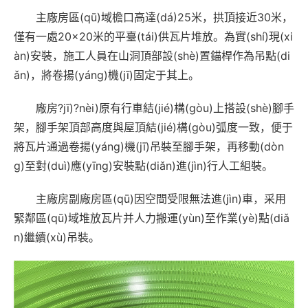
主廠房區(qū)域檐口高達(dá)25米，拱頂接近30米，
僅有一處20×20米的平臺(tái)供瓦片堆放。為實(shí)現(xi
àn)安裝，施工人員在山洞頂部設(shè)置錨桿作為吊點(di
ǎn)，將卷揚(yáng)機(jī)固定于其上。
廠房?jī)?nèi)原有行車結(jié)構(gòu)上搭設(shè)腳手
架，腳手架頂部高度與屋頂結(jié)構(gòu)弧度一致，便于
將瓦片通過卷揚(yáng)機(jī)吊裝至腳手架，再移動(dòn
g)至對(duì)應(yīng)安裝點(diǎn)進(jìn)行人工組裝。
主廠房副廠房區(qū)因空間受限無法進(jìn)車，采用
緊鄰區(qū)域堆放瓦片并人力搬運(yùn)至作業(yè)點(diǎ
n)繼續(xù)吊裝。