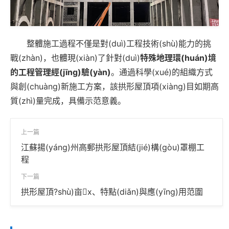
整體施工過程不僅是對(duì)工程技術(shù)能力的挑
戰(zhàn)，也體現(xiàn)了針對(duì)
特殊地理環(huán)境
的工程管理經(jīng)驗(yàn)
。通過科學(xué)的組織方式
與創(chuàng)新施工方案，該拱形屋頂項(xiàng)目如期高
質(zhì)量完成，具備示范意義。
上一篇
江蘇揚(yáng)州高郵拱形屋頂結(jié)構(gòu)罩棚工
程
下一篇
拱形屋頂?shù)亩x、特點(diǎn)與應(yīng)用范圍