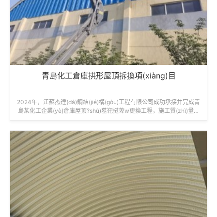
青島化工倉庫拱形屋頂拆換項(xiàng)目
2024年，江蘇杰達(dá)鋼結(jié)構(gòu)工程有限公司成功承接并完成青
島某化工企業(yè)倉庫屋頂?shù)墓靶挝萆w更換工程，施工質(zhì)量與
效率獲得業(yè)主一致認(rèn)可。工程名稱：青島紅星化工廠倉庫屋頂
更...