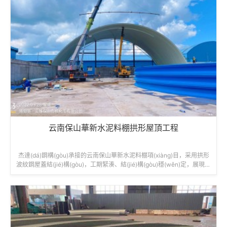
云南保山華新水泥料棚拱形屋頂工程
杰達(dá)鋼構(gòu)承接的云南保山華新水泥料棚項(xiàng)目，采用拱形
波紋鋼屋蓋結(jié)構(gòu)，工期緊湊、結(jié)構(gòu)穩(wěn)定，展現(xi
àn)了其在工業(yè)建筑領(lǐng)域的專業(yè)施工能力。工程名稱：華新
水泥料棚拱形屋面項(xiàng)目建設(shè)...