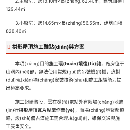
2.主廠房：跨18.10m×長(zhǎng)62.40m，建筑面積1
129.44㎡
3.小廠房：跨14.65m×長(zhǎng)56.55m，建筑面積
828.46㎡
拱形屋頂施工難點(diǎn)與方案
本項(xiàng)目的
施工環(huán)境復(fù)雜
，廠房位于
山洞內(nèi)部，無法使用常規(guī)的吊裝機(jī)械，這對
(duì)現(xiàn)場(chǎng)安裝技術(shù)和施工組織能力提
出極高要求。
施工起始階段，需在發(fā)電站外有限場(chǎng)地進
(jìn)行
拱形屋頂瓦片壓型作業(yè)
，而場(chǎng)地緊鄰道
路，設(shè)備占道施工需合理規(guī)劃，確保交通與施
工雙重安全。