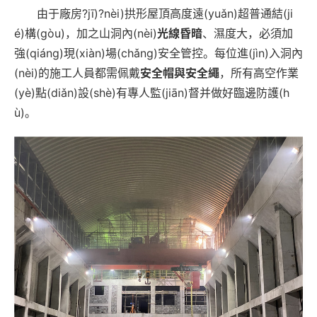
由于廠房?jī)?nèi)拱形屋頂高度遠(yuǎn)超普通結(ji
é)構(gòu)，加之山洞內(nèi)
光線昏暗
、濕度大，必須加
強(qiáng)現(xiàn)場(chǎng)安全管控。每位進(jìn)入洞內
(nèi)的施工人員都需佩戴
安全帽與安全繩
，所有高空作業
(yè)點(diǎn)設(shè)有專人監(jiān)督并做好臨邊防護(h
ù)。