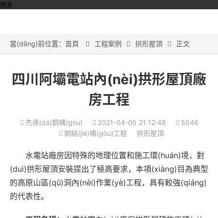
搜索
當(dāng)前位置：
首頁
工程案例
拱形屋頂
正文



四川阿壩電站內(nèi)拱形屋頂廠
房工程
杰達(dá)鋼構(gòu)
2021-04-05 21:12:48
5046
鋼結(jié)構(gòu)工程
拱形屋頂
水電站廠房因特殊的地理位置和施工環(huán)境，對
(duì)拱形屋頂安裝提出了極高要求，本項(xiàng)目為典型
的高原山區(qū)洞內(nèi)作業(yè)工程，具有較強(qiáng)
的代表性。