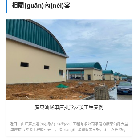
相關(guān)內(nèi)容
廣東汕尾車庫拱形屋頂工程案例
近日，由江蘇杰達(dá)鋼結(jié)構(gòu)工程有限公司承建的廣東汕尾大型
車庫拱形屋頂工程順利完工，項(xiàng)目整體效果良好，施工過程規(gu
ī)范高效。工程名稱：廣東汕尾海豐可塘車庫屋頂項(xiàng)目建設(shè)單