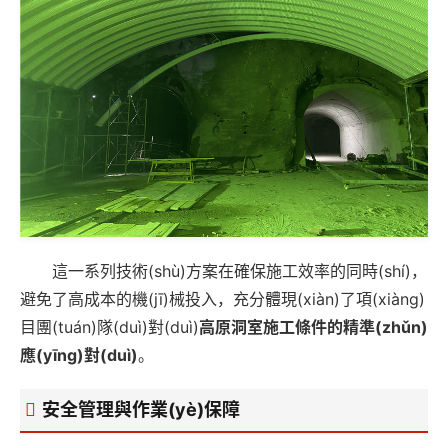
這一系列技術(shù)方案在確保施工效率的同時(shí)，
避免了高成本的機(jī)械投入，充分體現(xiàn)了項(xiàng)
目團(tuán)隊(duì)對(duì)
高原洞室施工條件的精準(zhǔn)
應(yīng)對(duì)
。
安全管理與作業(yè)保障