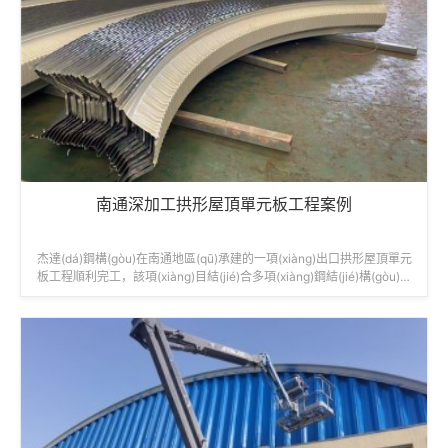
南通深加工拱形屋頂單元板工程案例
杰達(dá)鋼構(gòu)在南通地區(qū)承建的一項(xiàng)出口拱形屋頂單元
板工程順利完工，該項(xiàng)目結(jié)合多項(xiàng)鋼結(jié)構(gòu)拱
形屋面技術(shù)，具有代表性和實(shí)用性。工程名稱：南通出口拱形
屋頂單元板項(xiàng)目建設(shè)單位：...