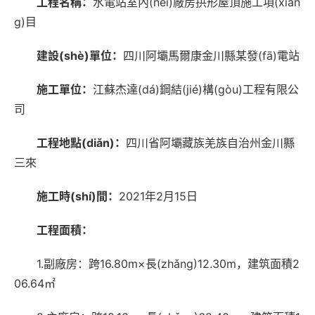
工程名稱：
水電站室內(nèi)廠房拱形屋頂施工項(xiàn
g)目
建設(shè)單位：
四川阿壩馬爾康金川縣某發(fā)電站
施工單位：
江蘇杰達(dá)鋼結(jié)構(gòu)工程有限公
司
工程地點(diǎn)：
四川省阿壩藏族羌族自治州金川縣
三來
施工時(shí)間：
2021年2月15日
工程面積：
1.副廠房：跨16.80m×長(zhǎng)12.30m，建筑面積2
06.64㎡