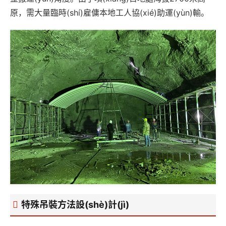
原，需大量臨時(shí)雇傭本地工人協(xié)助運(yùn)輸。
特殊吊裝方法設(shè)計(jì)