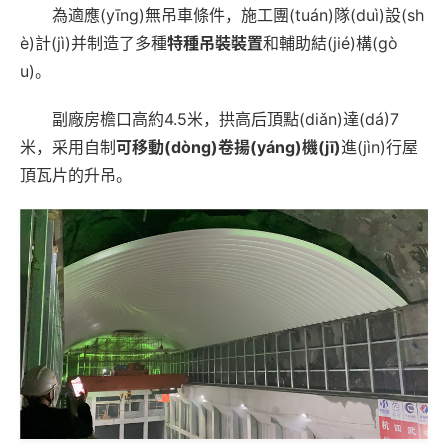
為適應(yīng)無吊車條件，施工團(tuán)隊(duì)設(sh
è)計(jì)并制造了多種
特種吊裝裝置
和輔助結(jié)構(gò
u)。
副廠房檐口高約4.5米，拱高后頂點(diǎn)達(dá)7
米，采用自制
可移動(dòng)卷揚(yáng)機(jī)
進(jìn)行屋
頂瓦片的升吊。