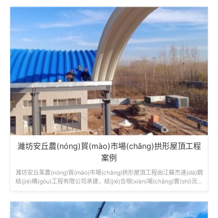
位...
濰坊安丘農(nóng)貿(mào)市場(chǎng)拱形屋頂工程
案例
濰坊安丘某農(nóng)貿(mào)市場(chǎng)拱形屋頂工程由江蘇杰達(dá)鋼
結(jié)構(gòu)工程有限公司承建，結(jié)合現(xiàn)場(chǎng)實(shí)況，
采用三種不同尺寸的拱形屋面結(jié)構(gòu)，為市場(chǎng)提供了高
效、穩(wěn)固的遮蓋解決方案。工程名稱：青...