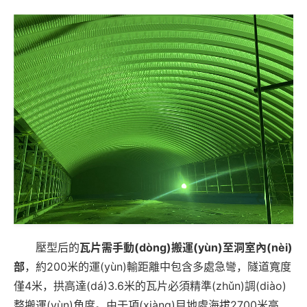
壓型后的
瓦片需手動(dòng)搬運(yùn)至洞室內(nèi)
部
，約200米的運(yùn)輸距離中包含多處急彎，隧道寬度
僅4米，拱高達(dá)3.6米的瓦片必須精準(zhǔn)調(diào)
整搬運(yùn)角度。由于項(xiàng)目地處海拔2700米高