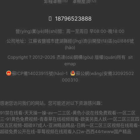
卸糧罩棚
罩棚屋頂
(15)
(12)
18796523888

營(yíng)業(yè)時(shí)間：周一至周日 早08:00-晚18:00
公司地址：江蘇省鹽城市建湖縣經(jīng)濟(jì)開發(fā)區(qū)886號
(hào)
Copyright ? 2012–2026 杰達(dá)鋼構(gòu) 版權(quán)所有
sit
emap
蘇ICP備14023915號(hào)-1
蘇公網(wǎng)安備32092502
000310
感谢您访问我们的网站，您可能还对以下资源感兴趣：
91禁在线看-天天操一操-av一二三区-黄色小说在线免费观看-一区二区
三-91黄色免费视频-青春草在线视频观看-欧美另类人妖-一区二区三区四
区五区视频-超碰97成人-亚洲精品精品-日韩一区二区三区视频在线观看-
超碰免费公开在线-草莓视频在线观看入口w-西西44rtwww国产精品