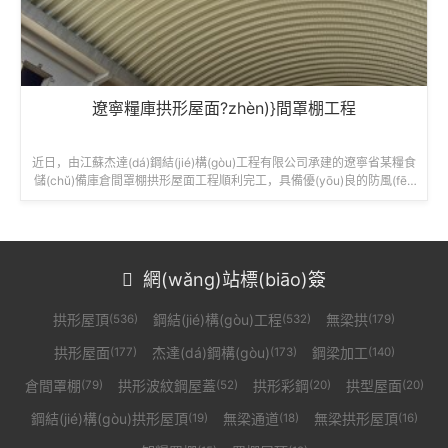
遼寧糧庫拱形屋面?zhèn)}間罩棚工程
近日，由江蘇杰達(dá)鋼結(jié)構(gòu)工程有限公司承建的遼寧省某糧食
儲(chǔ)備庫倉間罩棚拱形屋面工程順利完工，具備優(yōu)良的防風(fēn
g)防雨性能，展示了杰達(dá)鋼構(gòu)在糧食倉儲(chǔ)領(lǐng)域的工程
實(shí)力。工程名稱...
網(wǎng)站標(biāo)簽

拱形屋頂
鋼結(jié)構(gòu)工程
無梁拱
(536)
(532)
(179)
拱形屋面
杰達(dá)鋼構(gòu)
鋼梁加工
(177)
(173)
(140)
倉間罩棚
拱形波紋鋼屋蓋
拱形彩鋼
拱型屋面
(79)
(52)
(20)
(20)
鋼結(jié)構(gòu)拱形屋頂
無梁通道
無梁拱形屋頂
(19)
(18)
(16)