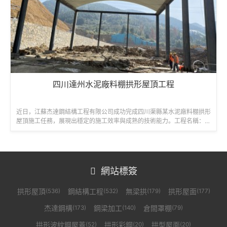
四川達州水泥廠料棚拱形屋頂工程
近日，江蘇杰達鋼結構工程有限公司成功完成四川渠縣某水泥廠料棚拱形
屋頂施工任務，展現出穩定的施工效率與成熟的技術能力。工程名稱：渠
縣水泥廠料棚拱形屋頂項目建設單位...
網站標簽

拱形屋頂
鋼結構工程
無梁拱
拱形屋面
(536)
(532)
(179)
(177)
杰達鋼構
鋼梁加工
倉間罩棚
(173)
(140)
(79)
拱形波紋鋼屋蓋
拱形彩鋼
拱型屋面
(52)
(20)
(20)