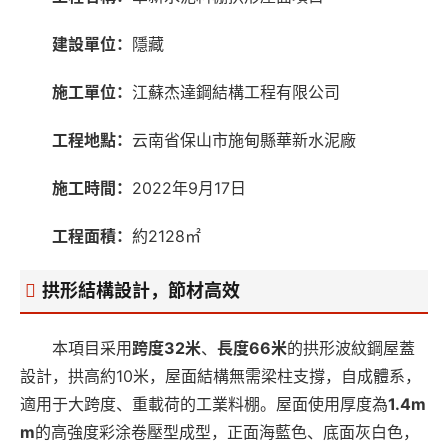
建設單位：
隱藏
施工單位：
江蘇杰達鋼結構工程有限公司
工程地點：
云南省保山市施甸縣華新水泥廠
施工時間：
2022年9月17日
工程面積：
約2128㎡
拱形結構設計，節材高效
本項目采用
跨度32米
、
長度66米
的拱形波紋鋼屋蓋
設計，拱高約10米，屋面結構無需梁柱支撐，自成體系，
適用于大跨度、重載荷的工業料棚。屋面使用厚度為
1.4m
m
的高強度彩涂卷壓型成型，正面海藍色、底面灰白色，