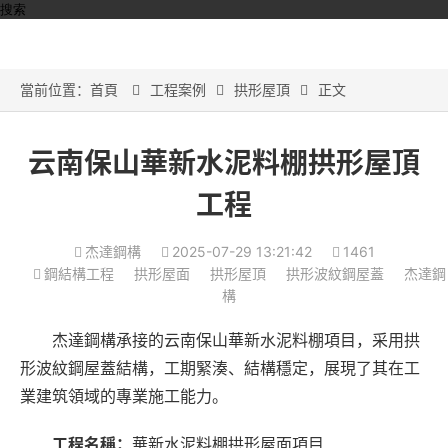
搜索
當前位置：
首頁
工程案例
拱形屋頂
正文



云南保山華新水泥料棚拱形屋頂
工程
杰達鋼構
2025-07-29 13:21:42
1461
鋼結構工程
拱形屋面
拱形屋頂
拱形波紋鋼屋蓋
杰達鋼
構
杰達鋼構承接的云南保山華新水泥料棚項目，采用拱
形波紋鋼屋蓋結構，工期緊湊、結構穩定，展現了其在工
業建筑領域的專業施工能力。
工程名稱：
華新水泥料棚拱形屋面項目