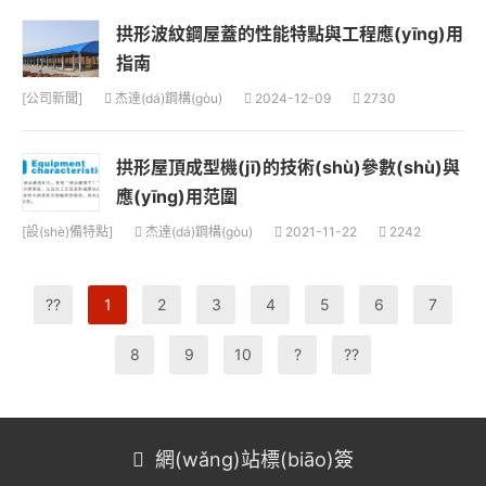
拱形波紋鋼屋蓋的性能特點與工程應(yīng)用
指南
[
公司新聞
]
杰達(dá)鋼構(gòu)
2024-12-09
2730
拱形屋頂成型機(jī)的技術(shù)參數(shù)與
應(yīng)用范圍
[
設(shè)備特點
]
杰達(dá)鋼構(gòu)
2021-11-22
2242
??
1
2
3
4
5
6
7
8
9
10
?
??
網(wǎng)站標(biāo)簽
