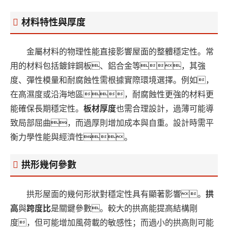
材料特性與厚度
金屬材料的物理性能直接影響屋面的整體穩定性。常
用的材料包括鍍鋅鋼板、鋁合金等，其強
度、彈性模量和耐腐蝕性需根據實際環境選擇。例如，
在高濕度或沿海地區，耐腐蝕性更強的材料更
能確保長期穩定性。
板材厚度
也需合理設計，過薄可能導
致局部屈曲，而過厚則增加成本與自重。設計時需平
衡力學性能與經濟性。
拱形幾何參數
拱形屋面的幾何形狀對穩定性具有顯著影響。
拱
高
與
跨度比
是關鍵參數。較大的拱高能提高結構剛
度，但可能增加風荷載的敏感性；而過小的拱高則可能