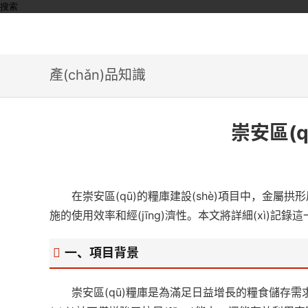
搜索
產(chǎn)品知識
崇安區(
在崇安區(qū)的糧庫建設(shè)項目中，金屬拱形屋
施的使用效率和經(jīng)濟性。本文將詳細(xì)記錄這
一、項目背景
崇安區(qū)糧庫是為滿足日益增長的糧食儲存需求