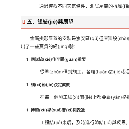
通過模擬不同天氣條件，測試屋蓋的抗風(f
五、總結(jié)與展望
金屬拱形屋蓋的安裝是崇安區(qū)糧庫建設(shè)的
出了一些寶貴的經(jīng)驗：
團隊協(xié)作至關(guān)重要
從準(zhǔn)備到施工，各環(huán)節(
細(xì)節(jié)決定成敗
在每一個施工細(xì)節(jié)上都要嚴(yá
持續(xù)學(xué)習(xí)與改進
工程結(jié)束后，及時進行總結(jié)與