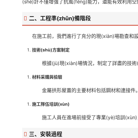
(shè)計不僅增強了抗風(fēng)能力，還能有效利
二、工程準(zhǔn)備階段
在施工前，我們進行了充分的現(xiàn)場勘查和設(
技術(shù)方案制定
根據(jù)現(xiàn)場情況，制定了詳盡
材料采購與檢驗
金屬拱形屋蓋的主要材料包括鋼材和連接件。在采
施工隊伍培訓(xùn)
施工人員在進場前接受了專業(yè)培訓(x
三、安裝過程