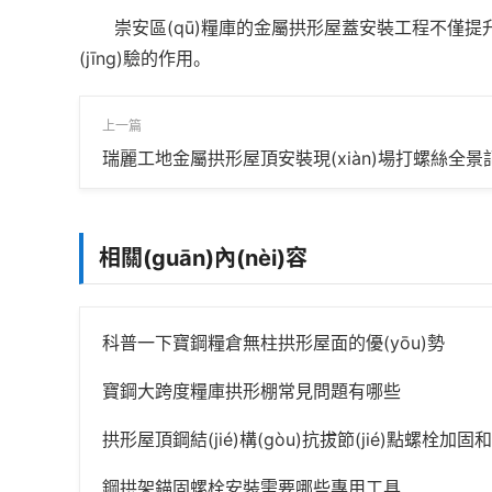
崇安區(qū)糧庫的金屬拱形屋蓋安裝工程不僅提升
(jīng)驗的作用。
上一篇
瑞麗工地金屬拱形屋頂安裝現(xiàn)場打螺絲全景記
相關(guān)內(nèi)容
科普一下寶鋼糧倉無柱拱形屋面的優(yōu)勢
寶鋼大跨度糧庫拱形棚常見問題有哪些
拱形屋頂鋼結(jié)構(gòu)抗拔節(jié)點螺栓加固和焊
鋼拱架錨固螺栓安裝需要哪些專用工具