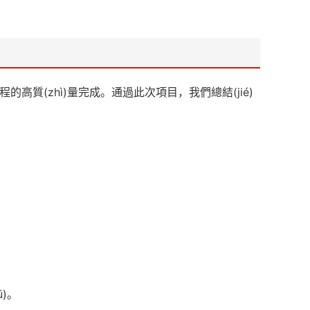
程的高質(zhì)量完成。通過此次項目，我們總結(jié)
)。