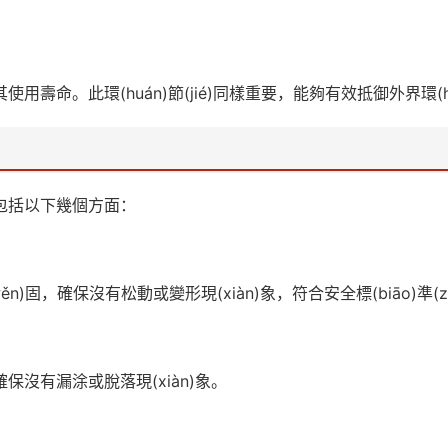
壽命。此環(huán)節(jié)同樣重要，能夠有效抵御外界環(h
包括以下幾個方面：
ěn)固，確保沒有松動或變形現(xiàn)象，符合安全標(biāo)準(z
沒有漏涂或脫落現(xiàn)象。