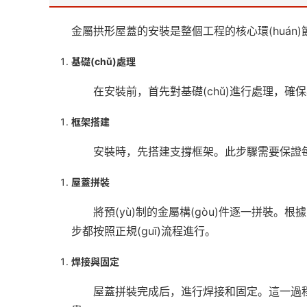
金屬拱形屋蓋的安裝是整個工程的核心環(huán)節
基礎(chǔ)處理
在安裝前，首先對基礎(chǔ)進行處理，確保其
框架搭建
安裝時，先搭建支撐框架。此步驟需要保證每根支
屋蓋拼裝
將預(yù)制的金屬構(gòu)件逐一拼裝。根
步都按照正規(guī)流程進行。
焊接與固定
屋蓋拼裝完成后，進行焊接和固定。這一過程需要