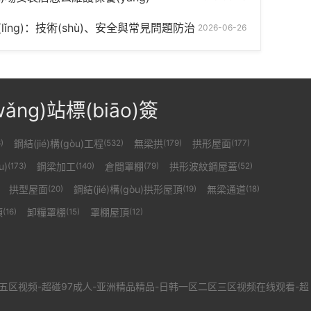
ǐng)：技術(shù)、安全與常見問題防治
2026-06-26
ǎng)站標(biāo)簽
鋼結(jié)構(gòu)工程
無梁拱
拱形屋面
)
(532)
(179)
(177)
u)
鋼梁加工
倉間罩棚
拱形波紋鋼屋蓋
(173)
(140)
(79)
(52)
拱型屋面
鋼結(jié)構(gòu)拱形屋頂
無梁通道
(20)
(19)
(18)
頂
卸糧罩棚
罩棚屋頂
(16)
(15)
(12)
区五区视频-超碰97成人-亚洲精品精品-日韩一区二区三区视频在线观看-超