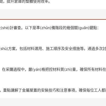
用空間，提升倉庫的整體使用效率。
shè)計審查。以下是準(zhǔn)備階段的幾個關(guān)鍵點：
的技術(shù)方案，包括材料選用、施工順序及安全措施等。通過多次
購過程中，嚴(yán)格把控材料質(zhì)量，確保所有材料在使用
ùn)，重點講解了金屬屋蓋的安裝技巧和注意事項，確保每位工人都