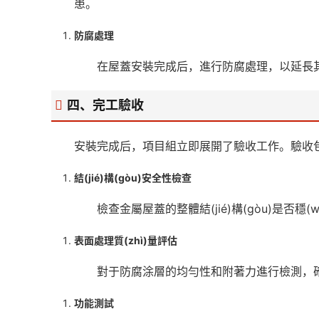
患。
防腐處理
在屋蓋安裝完成后，進行防腐處理，以延長其使用
四、完工驗收
安裝完成后，項目組立即展開了驗收工作。驗收
結(jié)構(gòu)安全性檢查
檢查金屬屋蓋的整體結(jié)構(gòu)是否穩(w
表面處理質(zhì)量評估
對于防腐涂層的均勻性和附著力進行檢測，確保
功能測試