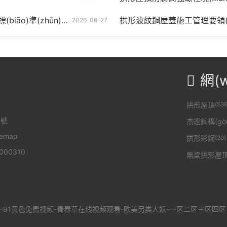
o)準(zhǔn)是什么
拱形波紋鋼屋蓋施工管理要領(l
2026-06-27
網(w

拱形屋頂
(536
6號
杰達鋼構(gò
temap
拱形彩鋼
(20)
000310
無梁拱形屋
三-91黄色免费视频-青春草在线视频观看-欧美另类人妖-一区二区三区四