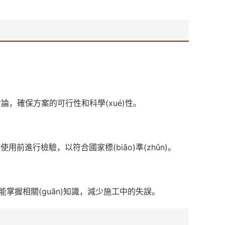
討論，確保方案的可行性和科學(xué)性。
前進行檢驗，以符合國家標(biāo)準(zhǔn)。
能掌握相關(guān)知識，減少施工中的失誤。