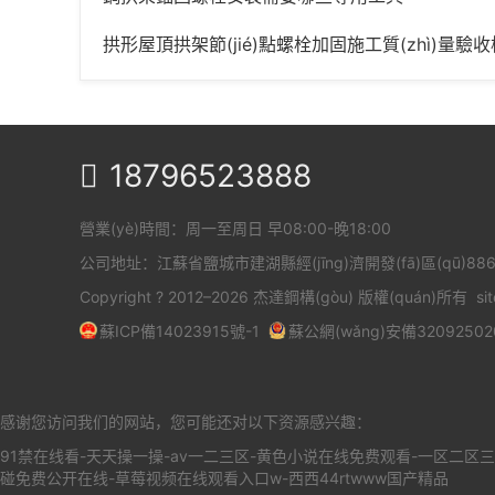
拱形屋頂拱架節(jié)點螺栓加固施工質(zhì)量驗收標(biā
18796523888

營業(yè)時間：周一至周日 早08:00-晚18:00
公司地址：江蘇省鹽城市建湖縣經(jīng)濟開發(fā)區(qū)88
Copyright ? 2012–2026 杰達鋼構(gòu) 版權(quán)所有
si
蘇ICP備14023915號-1
蘇公網(wǎng)安備32092502
感谢您访问我们的网站，您可能还对以下资源感兴趣：
91禁在线看-天天操一操-av一二三区-黄色小说在线免费观看-一区二区
碰免费公开在线-草莓视频在线观看入口w-西西44rtwww国产精品