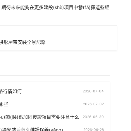
待未來能夠在更多建設(shè)項目中發(fā)揮這些經
拱形屋蓋安裝全景記錄
價格行情如何
2026-07-04
哪些
2026-07-02
òu)節(jié)點加固簽證項目需要注意什么
2026-06-30
)場安裝后怎么維護保養(yǎng)
2026-06-28