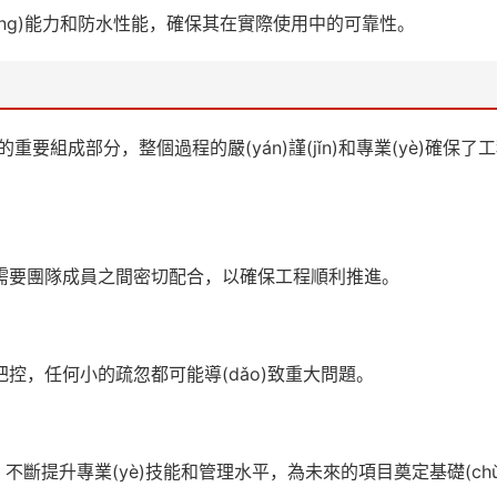
ēng)能力和防水性能，確保其在實際使用中的可靠性。
重要組成部分，整個過程的嚴(yán)謹(jǐn)和專業(yè)確保了工
jié)都需要團隊成員之間密切配合，以確保工程順利推進。
n)格把控，任何小的疏忽都可能導(dǎo)致重大問題。
反思，不斷提升專業(yè)技能和管理水平，為未來的項目奠定基礎(chǔ