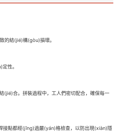
(jié)構(gòu)損壞。
n)定性。
密結(jié)合。拼裝過程中，工人們密切配合，確保每一
(jīng)過嚴(yán)格檢查，以防出現(xiàn)隱