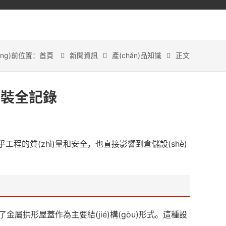
āng)前位置：
首頁
新聞資訊
產(chǎn)品知識
正文



安裝全記錄
)乎工程的質(zhì)量和安全，也直接影響到倉儲設(shè)
屬拱形屋蓋作為主要結(jié)構(gòu)形式。這種設