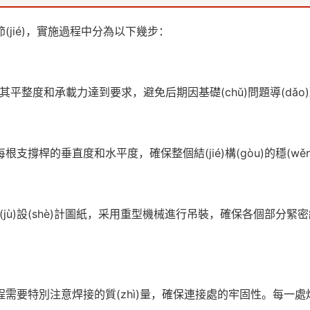
(jié)，實施過程中分為以下幾步：
平整度和承載力達到要求，避免后期因基礎(chǔ)問題導(dǎo)致的結
撐桿的垂直度和水平度，確保整個結(jié)構(gòu)的穩(wě
據(jù)設(shè)計圖紙，采用重型機械進行吊裝，確保各個部分緊
特別注意焊接的質(zhì)量，確保連接處的牢固性。每一處焊接點都經