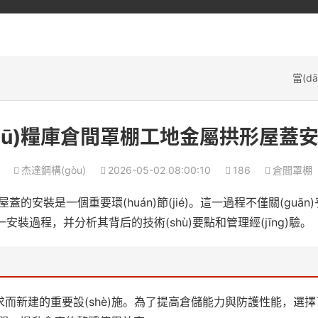
當(d
qū)糧庫倉間罩棚工地金屬拱形屋蓋
杰達鋼構(gòu)
2026-05-02 08:00:10
186
倉間罩棚
蓋的安裝是一個重要環(huán)節(jié)。這一過程不僅關(guān
一安裝過程，并分析其背后的技術(shù)要點和管理經(jīng)驗。
而新建的重要設(shè)施。為了提高倉儲能力與防護性能，選擇了金