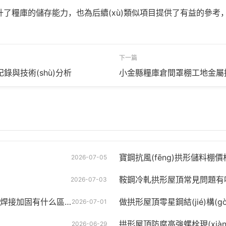
了糧庫的儲存能力，也為后續(xù)類似項目提供了有益的參考，期
下一篇
錄與技術(shù)分析
小金縣糧庫倉間罩棚工地金屬
寶鋼抗風(fēng)拱形儲料棚
2026-07-05
鞍鋼冷軋拱形屋頂常見問題有
2026-07-03
接加固有什么區(qū)別
做拱形屋頂零星鋼結(jié)構(g
2026-07-01
拱形屋頂防腐高強螺栓現(xiàn
2026-06-29