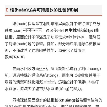
環(huán)保與可持續(xù)性發(fā)展
環(huán)保理念在羽毛球館屋面設計中也得到了充分
體現(xiàn)。通過使用
可再生材料
和
節(jié)能
技術
，屋面設計不僅滿足了功能需求，還降低
了對環(huán)境的影響。例如，部分場館采用綠色植被屋
面，不僅改善了建筑隔熱性能，還美化了城市景
觀。
在雨水回收方面，屋面設計也進行了創(chuàng)
新。通過特殊的導流系統(tǒng)，雨水可以被收集并用于
場館的清潔和綠化灌溉。這種設計不僅節(jié)約了
水資源，還減少了城市排水系統(tǒng)的壓力。
羽毛球館屋面設計的
技術創(chuàng)新
為體育建筑的
發(fā)展提供了新的方向。無論是材料的進步、智