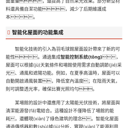
面重量，還提高了自然采光效果。部分新型材
料還具備自潔功能，減少了后期維護成
本。
智能化屋面的功能集成
智能化技術的引入為羽毛球館屋面設計帶來了新的可
能性。通過集成
智能控制系統(tǒng)
，
屋面可以根據(jù)天氣條件和場館使用需求自動調節(jié)采
光、通風和遮陽功能。例如，在夏季高溫時，屋面可以
自動開啟通風裝置，降低室內溫度；在陰雨天氣，
則可調整透光率，確保比賽光照均勻。
某場館的設計中還應用了太陽能光伏技術，將屋面與
清潔能源發(fā)電結合。這種設計不僅降低了場館的能
耗，還體現(xiàn)了綠色建筑的理念。智能化屋面
通過傳感器和數(shù)據(jù)分析，實現(xiàn)了能源利用