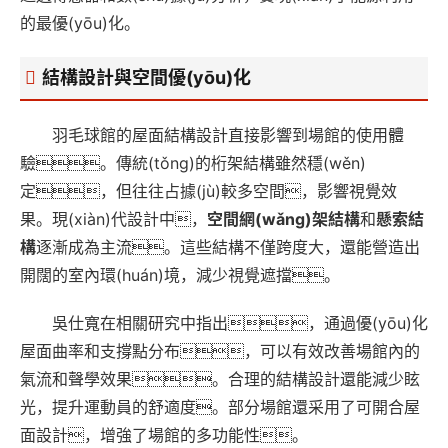
的最優(yōu)化。
結構設計與空間優(yōu)化
羽毛球館的屋面結構設計直接影響到場館的使用體
驗。傳統(tǒng)的桁架結構雖然穩(wěn)
定，但往往占據(jù)較多空間，影響視覺效
果。現(xiàn)代設計中，
空間網(wǎng)架結構
和
懸索結
構
逐漸成為主流。這些結構不僅跨度大，還能營造出
開闊的室內環(huán)境，減少視覺遮擋。
吳仕寬在相關研究中指出，通過優(yōu)化
屋面曲率和支撐點分布，可以有效改善場館內的
氣流和聲學效果。合理的結構設計還能減少眩
光，提升運動員的舒適度。部分場館還采用了可開合屋
面設計，增強了場館的多功能性。