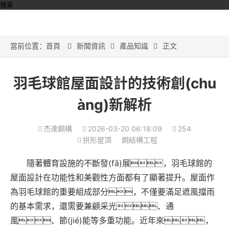
搜索
當前位置：
首頁
新聞資訊
產品知識
正文



羽毛球館屋面設計的技術創(chu
àng)新解析
杰達鋼構
2026-03-20 06:18:09
254
拱形屋頂
鋼結構工程
隨著體育設施的不斷發(fā)展，羽毛球館的
屋面設計在功能性和美觀性方面都有了顯著提升。屋面作
為羽毛球館的重要組成部分，不僅要滿足遮風擋雨
的基本需求，還需要兼顧采光、通
風、節(jié)能等多重功能。近年來，