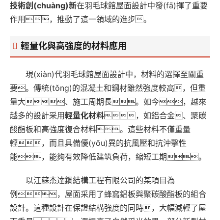
技術創(chuàng)新
在羽毛球館屋面設計中發(fā)揮了重要
作用，推動了這一領域的進步。
輕量化與高強度的材料應用
現(xiàn)代羽毛球館屋面設計中，材料的選擇至關重
要。傳統(tǒng)的混凝土和鋼材雖然強度較高，但重
量大、施工周期長。如今，越來
越多的設計采用
輕量化材料
，如鋁合金、聚碳
酸酯板和高強度復合材料。這些材料不僅重量
輕，而且具備優(yōu)異的抗風壓和抗沖擊性
能，能夠有效降低建筑負荷，縮短工期。
以江蘇杰達鋼結構工程有限公司的某項目為
例，屋面采用了蜂窩鋁板與聚碳酸酯板的組合
設計。這種設計在保證結構強度的同時，大幅減輕了屋