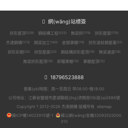
網(wǎng)站標簽

拱形屋頂
鋼結構工程
無梁拱
拱形屋面
(529)
(525)
(179)
(176)
杰達鋼構
鋼梁加工
倉間罩棚
拱形波紋鋼屋蓋
(173)
(140)
(79)
(51)
拱形彩鋼
拱型屋面
鋼結構拱形屋頂
無梁通道
(20)
(20)
(19)
(18)
無梁拱形屋頂
卸糧罩棚
罩棚屋頂
(16)
(15)
(12)
18796523888

營業(yè)時間：周一至周日 早08:00-晚18:00
公司地址：江蘇省鹽城市建湖縣經(jīng)濟開發(fā)區(qū)886號
Copyright ? 2012–2026 杰達鋼構 版權所有
sitemap
蘇ICP備14023915號-1
蘇公網(wǎng)安備32092502000
310