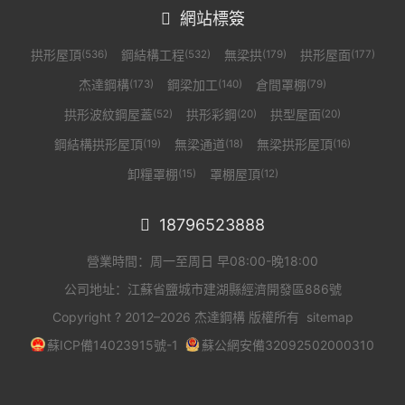
網站標簽

拱形屋頂
鋼結構工程
無梁拱
拱形屋面
(536)
(532)
(179)
(177)
杰達鋼構
鋼梁加工
倉間罩棚
(173)
(140)
(79)
拱形波紋鋼屋蓋
拱形彩鋼
拱型屋面
(52)
(20)
(20)
鋼結構拱形屋頂
無梁通道
無梁拱形屋頂
(19)
(18)
(16)
卸糧罩棚
罩棚屋頂
(15)
(12)
18796523888

營業時間：周一至周日 早08:00-晚18:00
公司地址：江蘇省鹽城市建湖縣經濟開發區886號
Copyright ? 2012–2026 杰達鋼構 版權所有
sitemap
蘇ICP備14023915號-1
蘇公網安備32092502000310