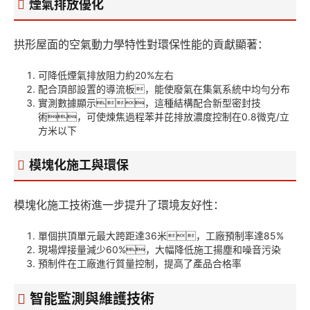
煙氣排放優化
拱形屋面的空氣動力學特性對環保性能的貢獻顯著：
可降低煙氣排放阻力約20%左右
配合頂部設置的導流板，能使廢氣在集氣系統中均勻分布
實測數據顯示，這種結構配合新型密封技
術，可使煉焦過程苯并芘排放濃度控制在0.8微克/立
方米以下
模塊化施工與環保
模塊化施工技術進一步提升了環境友好性：
單個拱頂單元最大跨距達36米，工廠預制率達85%
現場焊接量減少60%，大幅降低施工揚塵和噪音污染
預制件在工廠進行質量控制，提高了產品合格率
智能監測與維護技術