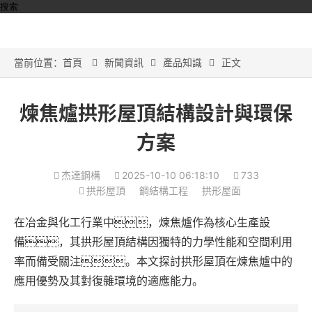
搜索
當前位置：
首頁
新聞資訊
產品知識
正文



煉焦爐拱形屋頂結構設計與環保
方案
杰達鋼構
2025-10-10 06:18:10
733
拱形屋頂
鋼結構工程
拱形屋面
在冶金與化工行業中，煉焦爐作為核心生產設
備，其拱形屋頂結構因獨特的力學性能和空間利用
率而備受關注。本文探討拱形屋頂在煉焦爐中的
應用優勢及其對復雜環境的適應能力。