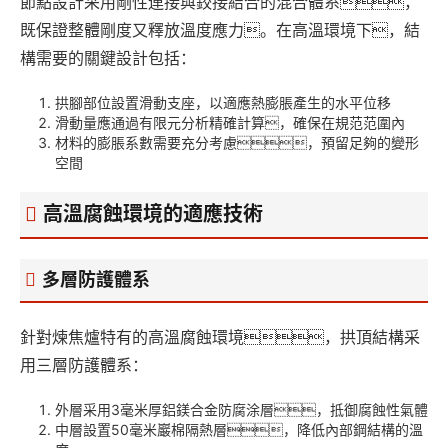
節點設計采用剛性連接與鉸接結合的混合體系，
既保證整體剛度又釋放溫度應力。在高溫環境下，結
構需要的關鍵設計包括：
拱腳部位設置滑動支座，以適應熱膨脹產生的水平位移
滑動量應通過有限元分析精確計算，確保在規范范圍內
材料的膨脹系數需要充分考慮，預留足夠的變形
空間
高溫腐蝕環境的適應技術
多層防護體系
針對煉焦爐特有的高溫腐蝕環境，拱頂結構采
用三層防護體系：
外層采用3毫米厚鋁鎂合金防腐涂層，抵御腐蝕性氣體
中層設置50毫米巖棉隔熱層，降低內部鋼結構的溫