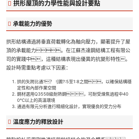
拱形屋頂的力學性能與設計要點
承載能力的優勢
拱形結構通過將垂直荷載轉化為軸向壓力，顯著提升了屋
頂的承載能力。在江蘇杰達鋼結構工程有限公
司的實踐中，這種結構表現出優異的抗變形特性。
設計時需重點考慮以下因素：
拱的矢跨比通?？刂圃?:5至1:8之間，以確保結構穩
定性和內部作業空間
鋼材選用Q355B級耐熱鋼，可耐受煉焦過程中40
0℃以上的高溫環境
通過有限元分析進行精細化設計，實現優良的受力分布
溫度應力的釋放設計