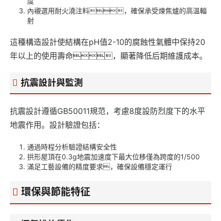
度
內襯選用耐火澆注料，確保承受煉焦爐的高溫輻
射
這種構造設計使結構在pH值2-10的腐蝕性氣體中保持20
年以上的使用壽命，顯著降低后期維護成本。
抗震設計與監測
抗震設計遵循GB50011規范，考慮8度設防烈度下的水平
地震作用。設計驗證包括：
通過時程分析驗證結構安全性
拱形屋頂在0.3g地震加速度下最大位移僅為跨度的1/500
滿足工藝設備的精度要求，確保設備穩定運行
環保與節能特征