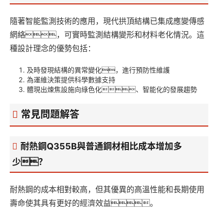
隨著智能監測技術的應用，現代拱頂結構已集成應變傳感
網絡，可實時監測結構變形和材料老化情況。這
種設計理念的優勢包括：
及時發現結構的異常變化，進行預防性維護
為運維決策提供科學數據支持
體現出煉焦設施向綠色化、智能化的發展趨勢
常見問題解答
耐熱鋼Q355B與普通鋼材相比成本增加多
少？
耐熱鋼的成本相對較高，但其優異的高溫性能和長期使用
壽命使其具有更好的經濟效益。